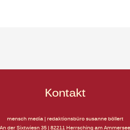
Kontakt
mensch media | redaktionsbüro susanne böllert
An der Sixtwiesn 35 | 82211 Herrsching am Ammerse