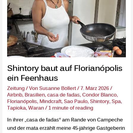
Shintory baut auf Florianópolis
ein Feenhaus
Zeitung
/ Von
Susanne Böllert
/
7. März 2026
/
Airbnb
,
Brasilien
,
casa de fadas
,
Condor Blanco
,
Florianópolis
,
Mindcraft
,
Sao Paulo
,
Shintory
,
Spa
,
Tapioka
,
Waran
/
1 minute of reading
In ihrer „casa de fadas“ am Rande von Campeche
und der mata erzählt meine 45-jährige Gastgeberin