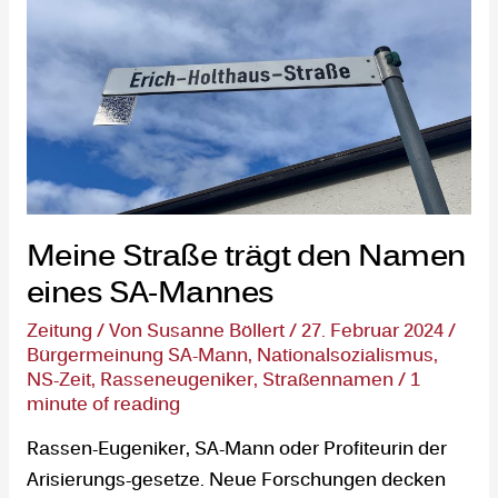
Mannes
Meine Straße trägt den Namen
eines SA-Mannes
Zeitung
/ Von
Susanne Böllert
/
27. Februar 2024
/
Bürgermeinung SA-Mann
,
Nationalsozialismus
,
NS-Zeit
,
Rasseneugeniker
,
Straßennamen
/
1
minute of reading
Rassen-Eugeniker, SA-Mann oder Profiteurin der
Arisierungs-gesetze. Neue Forschungen decken