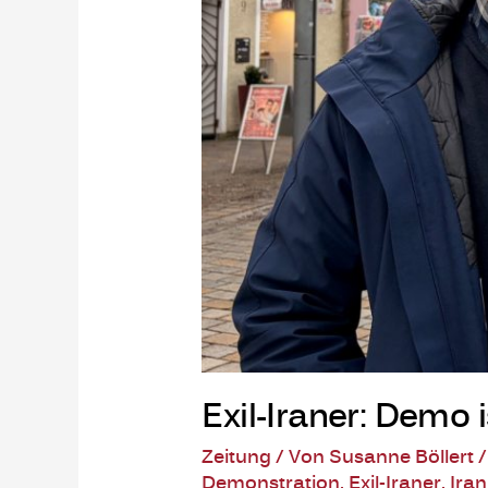
Exil-Iraner: Demo 
Zeitung
/ Von
Susanne Böllert
Demonstration
,
Exil-Iraner
,
Iran