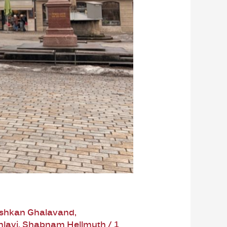
shkan Ghalavand
,
hlavi
,
Shabnam Hellmuth
/
1