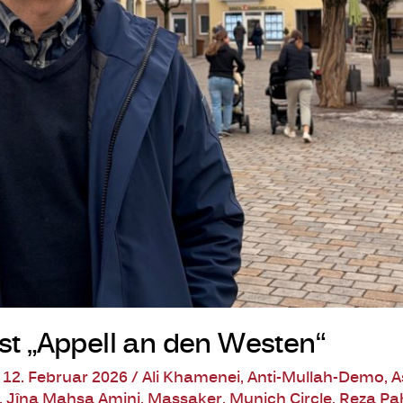
ist „Appell an den Westen“
/
12. Februar 2026
/
Ali Khamenei
,
Anti-Mullah-Demo
,
A
,
Jîna Mahsa Amini
,
Massaker
,
Munich Circle
,
Reza Pa