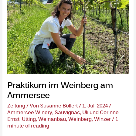
Ammersee
Praktikum im Weinberg am
Ammersee
Zeitung
/ Von
Susanne Böllert
/
1. Juli 2024
/
Ammersee Winery
,
Sauvignac
,
Uli und Corinne
Ernst
,
Utting
,
Weinanbau
,
Weinberg
,
Winzer
/
1
minute of reading