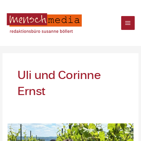
Zum
Mai
Inhalt
Men
springen
Uli und Corinne
Ernst
Praktikum
im
Weinberg
am