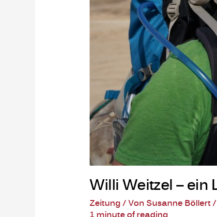
Willi Weitzel – ei
Zeitung
/ Von
Susanne Böllert
1 minute of reading