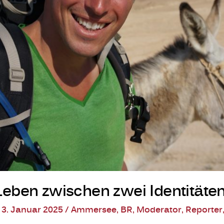
n Leben zwischen zwei Identitäte
/
3. Januar 2025
/
Ammersee
,
BR
,
Moderator
,
Reporter