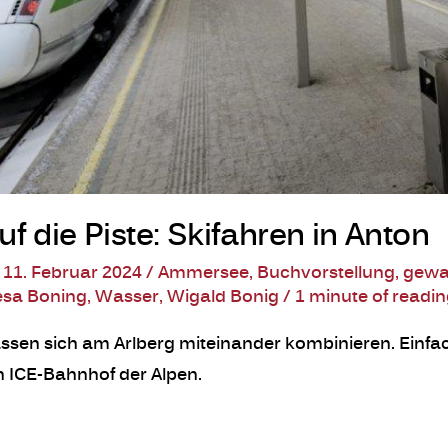
f die Piste: Skifahren in Anton
/
11. Februar 2024
/
Ammersee
,
Buchvorstellung
,
gewa
esa Boning
,
Wasser
,
Wigald Bonig
/
1 minute of readi
assen sich am Arlberg miteinander kombinieren. Einfac
 ICE-Bahnhof der Alpen.