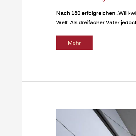
Nach 180 erfolgreichen „Willi-
Welt. Als dreifacher Vater jedo
Mehr
Von
der
Schiene
auf
die