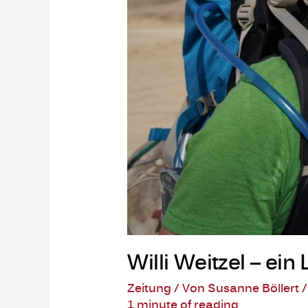
Willi Weitzel – ei
Zeitung
/ Von
Susanne Böllert
1 minute of reading