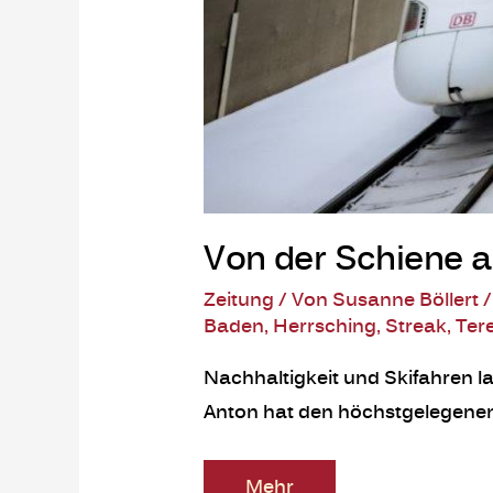
Von der Schiene au
Zeitung
/ Von
Susanne Böllert
Baden
,
Herrsching
,
Streak
,
Ter
Nachhaltigkeit und Skifahren l
Anton hat den höchstgelegenen
Mehr