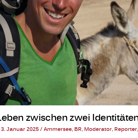
n Leben zwischen zwei Identitäte
/
3. Januar 2025
/
Ammersee
,
BR
,
Moderator
,
Reporter