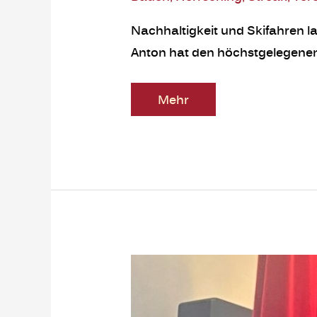
Nachhaltigkeit und Skifahren l
Anton hat den höchstgelegenen
Mehr
Wigald
Boning
–
mit
allen