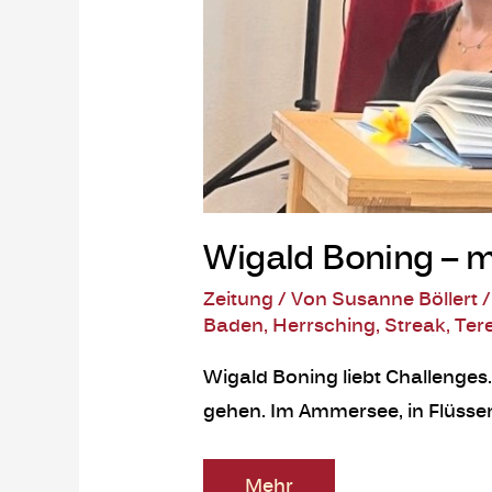
Wigald Boning – 
Zeitung
/ Von
Susanne Böllert
Baden
,
Herrsching
,
Streak
,
Ter
Wigald Boning liebt Challenges
gehen. Im Ammersee, in Flüsse
Mehr