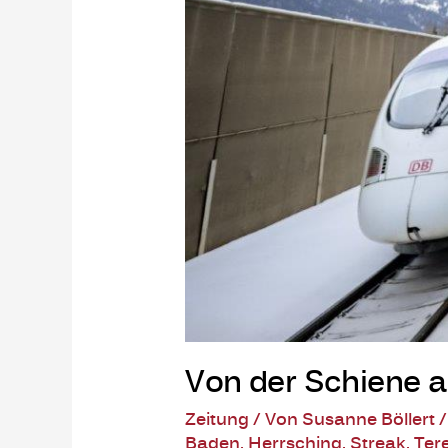
Von der Schiene au
Zeitung
/ Von
Susanne Böllert
Baden
,
Herrsching
,
Streak
,
Ter