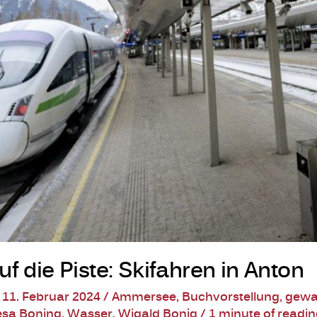
f die Piste: Skifahren in Anton
/
11. Februar 2024
/
Ammersee
,
Buchvorstellung
,
gewa
esa Boning
,
Wasser
,
Wigald Bonig
/
1 minute of readi