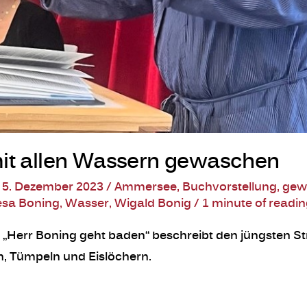
mit allen Wassern gewaschen
/
5. Dezember 2023
/
Ammersee
,
Buchvorstellung
,
gew
esa Boning
,
Wasser
,
Wigald Bonig
/
1 minute of readi
. „Herr Boning geht baden“ beschreibt den jüngsten 
n, Tümpeln und Eislöchern.