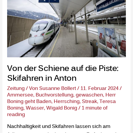
in
Anton
Von der Schiene auf die Piste:
Skifahren in Anton
Zeitung
/ Von
Susanne Böllert
/
11. Februar 2024
/
Ammersee
,
Buchvorstellung
,
gewaschen
,
Herr
Boning geht Baden
,
Herrsching
,
Streak
,
Teresa
Boning
,
Wasser
,
Wigald Bonig
/
1 minute of
reading
Nachhaltigkeit und Skifahren lassen sich am