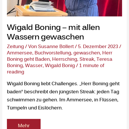
Wigald Boning – mit allen
Wassern gewaschen
Zeitung
/ Von
Susanne Böllert
/
5. Dezember 2023
/
Ammersee
,
Buchvorstellung
,
gewaschen
,
Herr
Boning geht Baden
,
Herrsching
,
Streak
,
Teresa
Boning
,
Wasser
,
Wigald Bonig
/
1 minute of
reading
Wigald Boning liebt Challenges. „Herr Boning geht
baden“ beschreibt den jüngsten Streak: jeden Tag
schwimmen zu gehen. Im Ammersee, in Flüssen,
Tümpeln und Eislöchern.
Mehr